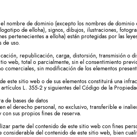
os el nombre de dominio (excepto los nombres de dominio
ogotipo de elloha), signos, dibujos, ilustraciones, fotograf
es pertenecientes a elloha) están protegidas por las leye
s de uso.
ación, republicación, carga, distorsión, transmisión o di
tio web, total o parcialmente, sin el consentimiento prev
no comerciales, sin modificación de los elementos present
e este sitio web o de sus elementos constituirá una infra
artículos L. 355-2 y siguientes del Código de la Propiedad
a de bases de datos
enen el derecho personal, no exclusivo, transferible e inal
 con sus propios fines de reserva.
ilizar parte del contenido de este sitio web con fines per
te considerable del contenido de este sitio web, bien cuali