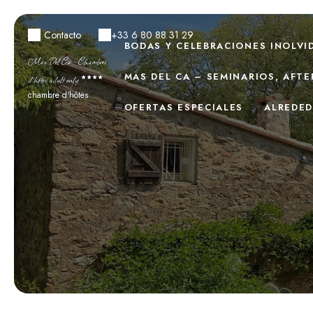
Contacto
+33 6 80 88 31 29
BODAS Y CELEBRACIONES INOLVI
Mas Del Ca - Chambres
MAS DEL CA – SEMINARIOS, AFT
d’hôtes adult only
chambre d'hôtes
OFERTAS ESPECIALES
ALREDE