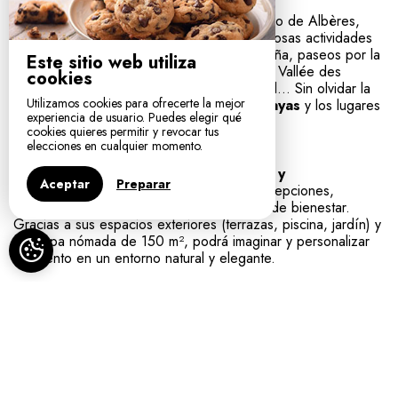
Idealmente situado en el corazón del macizo de Albères,
Mas del Ca ofrece acceso directo a numerosas actividades
al aire libre: senderismo, bicicleta de montaña, paseos por la
Este sitio web utiliza
naturaleza, visitas al parque de animales La Vallée des
cookies
Tortues, descubrimiento del patrimonio local… Sin olvidar la
Utilizamos cookies para ofrecerte la mejor
proximidad de
Collioure, la costa, las playas
y los lugares
experiencia de usuario. Puedes elegir qué
turísticos de la región.
cookies quieres permitir y revocar tus
elecciones en cualquier momento.
Mas del Ca acoge
sus eventos privados y
Aceptar
Preparar
profesionales:
bodas, celebraciones, recepciones,
seminarios, afterwork, retiros deportivos o de bienestar.
Gracias a sus espacios exteriores (terrazas, piscina, jardín) y
su carpa nómada de 150 m², podrá imaginar y personalizar
su evento en un entorno natural y elegante.
Reserva tu estancia o tu evento
¿Busca una escapada romántica, un fin de semana
relajante, organizar una boda, una estancia en
grupo o un seminario? Le Mas del Ca le promete