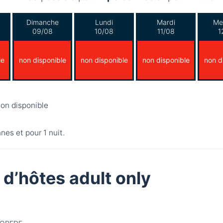
Dimanche
Lundi
Mardi
Me
09/08
10/08
11/08
1
le
non disponible
non disponible
non disponible
non d
on disponible
nnes et pour 1 nuit.
d’hôtes adult only