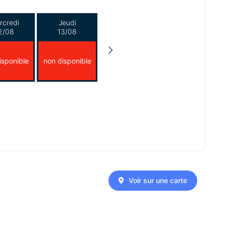
rcredi
Jeudi
2/08
13/08
isponible
non disponible
Voir sur une carte