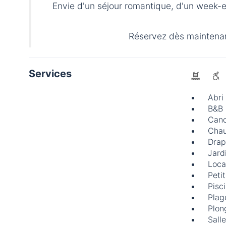
Envie d'un séjour romantique, d'un week-e
Réservez dès maintenant
Services
Abri
B&B
Cano
Chau
Drap
Jard
Loca
Peti
Pisc
Plag
Plon
Sall