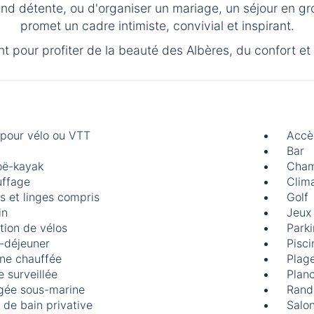
nd détente, ou d'organiser un mariage, un séjour en g
promet un cadre intimiste, convivial et inspirant.
 pour profiter de la beauté des Albères, du confort et d
 pour vélo ou VTT
Accè
Bar
ë-kayak
Cham
ffage
Clima
s et linges compris
Golf
in
Jeux
tion de vélos
Parki
t-déjeuner
Pisci
ine chauffée
Plage
e surveillée
Planc
gée sous-marine
Rand
e de bain privative
Salon