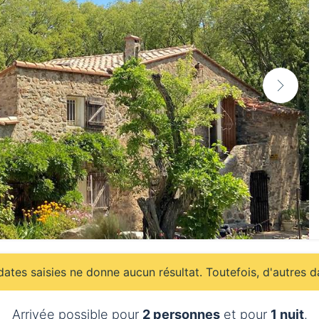
ates saisies ne donne aucun résultat. Toutefois, d'autres d
Arrivée possible pour
2 personnes
et pour
1 nuit
.