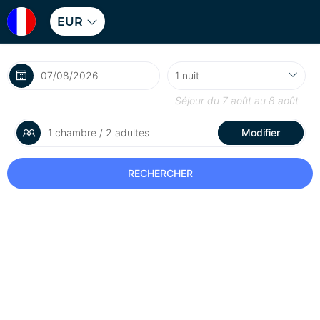
EUR
Séjour du
7 août
au
8 août
1 chambre / 2 adultes
Modifier