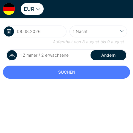
EUR
Aufenthalt von
8 august
bis
9 august
1 Zimmer / 2 erwachsene
Ändern