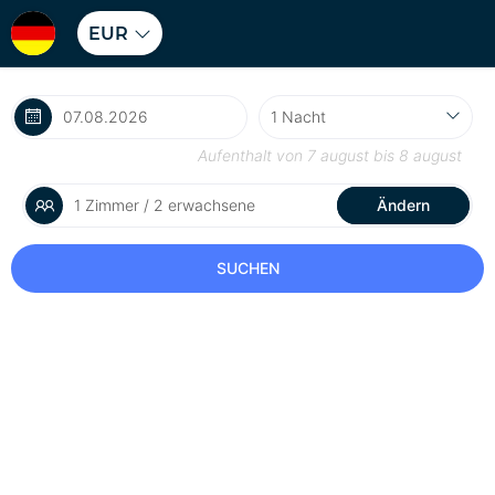
EUR
Aufenthalt von
7 august
bis
8 august
1 Zimmer / 2 erwachsene
Ändern