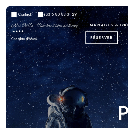
Contact
+33 6 80 88 31 29
Mas Del Ca - Chambres d’hôtes adult only
MARIAGES & GR
RÉSERVER
Chambre d'hôtes
P